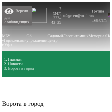
+7
Версия
Группа
(347)
ufagreen@mail.ru
в
для
223‒
Telegram
слабовидящих
43‒35
МБУ
Об
Садовый
Лесопитомник
Мемориал
Но
«Горзеленхоз»
учреждении
центр
г.Уфы
Главная
Новости
Ворота в город
Ворота в город