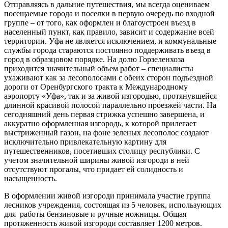
Отправляясь в дальние путешествия, мы всегда оцениваем
посещаемые города и поселки в первую очередь по входной
группе – от того, как оформлен и благоустроен въезд в
населенный пункт, как правило, зависит и содержание всей
территории. Уфа не является исключением, и коммунальные
службы города стараются постоянно поддерживать въезд в
город в образцовом порядке. На долю Горзеленхоза
приходится значительный объем работ – специалисты
ухаживают как за лесополосами с обеих сторон подъездной
дороги от Оренбургского тракта к Международному
аэропорту «Уфа», так и за живой изгородью, протянувшейся
длинной красивой полосой параллельно проезжей части. На
сегодняшний день первая стрижка успешно завершена, и
аккуратно оформленная изгородь, к которой прилегает
выстриженный газон, на фоне зеленых лесополос создают
исключительно привлекательную картину для
путешественников, посетивших столицу республики. С
учетом значительной ширины живой изгороди в ней
отсутствуют прогалы, что придает ей солидность и
насыщенность.
В оформлении живой изгороди принимала участие группа
лесников учреждения, состоящая из 5 человек, использующих
для работы бензиновые и ручные ножницы. Общая
протяженность живой изгороди составляет 1200 метров.