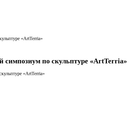
льптуре «ArtTerria»
 симпозиум по скульптуре «ArtTerria»
ульптуре «ArtTerria»