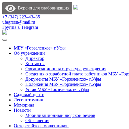
Версия для слабовидящих
+7 (347) 223‒43‒35
ufagreen@mail.ru
Группа в Telegram
МБУ «Горзеленхоз» г.Уфы
Об учреждении
Директор
Контакты
Организационная структура учреждения
Сведения о заработной плате работников МБУ «Гор
Документы МБУ «Горзеленхоз» г.Уфы
Положения МБУ «Горзеленхоз» г.Уфы
Устав МБУ «Горзеленхоз» г.Уфы
Садовый центр
Лесопитомник
Мемориал
Новости
Мобилизационный людской резерв
Объявления
Остерегайтесь мошенников