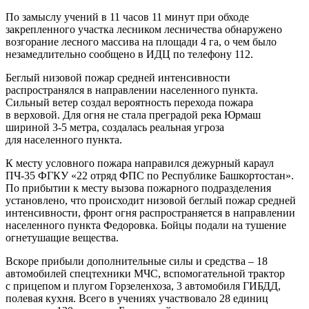
По замыслу учений в 11 часов 11 минут при обходе
закрепленного участка лесником лесничества обнаружено
возгорание лесного массива на площади 4 га, о чем было
незамедлительно сообщено в ИДЦ по телефону 112.
Беглый низовой пожар средней интенсивности
распространялся в направлении населенного пункта.
Сильный ветер создал вероятность перехода пожара
в верховой. Для огня не стала преградой река Юрмаш
шириной 3-5 метра, создалась реальная угроза
для населенного пункта.
К месту условного пожара направился дежурный караул
ПЧ-35 ФГКУ «22 отряд ФПС по Республике Башкортостан».
По прибытии к месту вызова пожарного подразделения
установлено, что происходит низовой беглый пожар средней
интенсивности, фронт огня распространяется в направлении
населенного пункта Федоровка. Бойцы подали на тушение
огнетушащие вещества.
Вскоре прибыли дополнительные силы и средства – 18
автомобилей спецтехники МЧС, вспомогательной трактор
с прицепом и плугом Горзеленхоза, 3 автомобиля ГИБДД,
полевая кухня. Всего в учениях участвовало 28 единиц