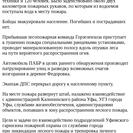
техники и 120 человек. Было задействовано около двух
километров пожарных рукавов, по которым из водоемов
поступала вода к месту пожара.
Бойцы эвакуировали население. Погибших и пострадавших
нет.
Прибывшая лесопожарная команда Горзеленхоза приступает
к тушению пожара специальными ранцевыми установками,
проводит минерализованную полосу вдоль опушки леса
на пути вероятного распространения огня.
Автомобиль ПАБР в целях раннего обнаружения производит
патрулирование улиц и разведку возможных очагов
возгорания в деревне Федоровка.
Экипаж ДПС перекрыл дорогу к населенному пункту.
На месте пожара развернут штаб, налажено взаимодействие
с администрацией Калининского района Уфы, УГЗ города
Уфы, службами жизнеобеспечения, администрациями
объектов, попавших в зону распространения лесного пожара.
Цели и задачи по взаимодействию подразделений Уфимского
гарнизона пожарной охраны со службами города
при ликвидации лесного пожара и тренировка личного