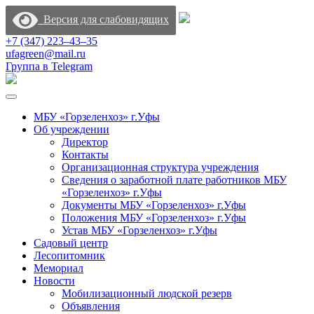
Версия для слабовидящих
+7 (347) 223‒43‒35
ufagreen@mail.ru
Группа в Telegram
МБУ «Горзеленхоз» г.Уфы
Об учреждении
Директор
Контакты
Организационная структура учреждения
Сведения о заработной плате работников МБУ
«Горзеленхоз» г.Уфы
Документы МБУ «Горзеленхоз» г.Уфы
Положения МБУ «Горзеленхоз» г.Уфы
Устав МБУ «Горзеленхоз» г.Уфы
Садовый центр
Лесопитомник
Мемориал
Новости
Мобилизационный людской резерв
Объявления