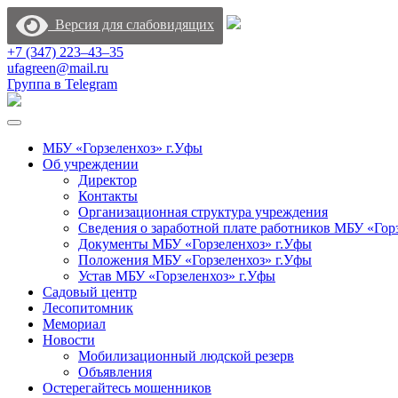
Версия для слабовидящих
+7 (347) 223‒43‒35
ufagreen@mail.ru
Группа в Telegram
МБУ «Горзеленхоз» г.Уфы
Об учреждении
Директор
Контакты
Организационная структура учреждения
Сведения о заработной плате работников МБУ «Гор
Документы МБУ «Горзеленхоз» г.Уфы
Положения МБУ «Горзеленхоз» г.Уфы
Устав МБУ «Горзеленхоз» г.Уфы
Садовый центр
Лесопитомник
Мемориал
Новости
Мобилизационный людской резерв
Объявления
Остерегайтесь мошенников