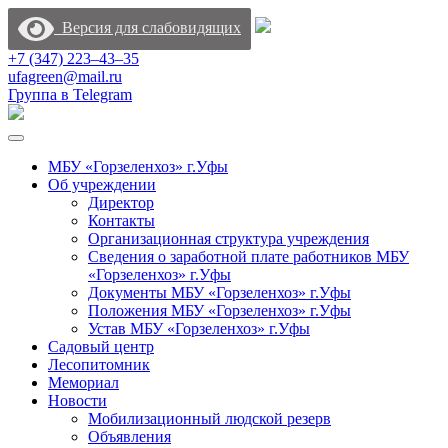
Версия для слабовидящих
+7 (347) 223‒43‒35
ufagreen@mail.ru
Группа в Telegram
МБУ «Горзеленхоз» г.Уфы
Об учреждении
Директор
Контакты
Организационная структура учреждения
Сведения о заработной плате работников МБУ
«Горзеленхоз» г.Уфы
Документы МБУ «Горзеленхоз» г.Уфы
Положения МБУ «Горзеленхоз» г.Уфы
Устав МБУ «Горзеленхоз» г.Уфы
Садовый центр
Лесопитомник
Мемориал
Новости
Мобилизационный людской резерв
Объявления