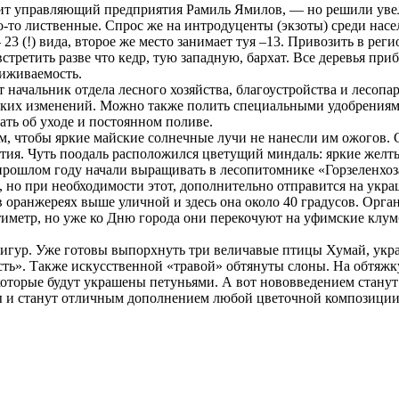
ит управляющий предприятия Рамиль Ямилов, — но решили увелич
о-то лиственные. Спрос же на интродуценты (экзоты) среди насе
23 (!) вида, второе же место занимает туя –13. Привозить в рег
третить разве что кедр, тую западную, бархат. Все деревья при
риживаемость.
начальник отдела лесного хозяйства, благоустройства и лесоп
каких изменений. Можно также полить специальными удобрениям
вать об уходе и постоянном поливе.
, чтобы яркие майские солнечные лучи не нанесли им ожогов. 
ия. Чуть поодаль расположился цветущий миндаль: яркие желты
прошлом году начали выращивать в лесопитомнике «Горзеленхоз
, но при необходимости этот, дополнительно отправится на укр
 оранжереях выше уличной и здесь она около 40 градусов. Орга
нтиметр, но уже ко Дню города они перекочуют на уфимские клу
ур. Уже готовы выпорхнуть три величавые птицы Хумай, украш
ость». Также искусственной «травой» обтянуты слоны. На обтяжку
которые будут украшены петуньями. А вот нововведением станут
ицы и станут отличным дополнением любой цветочной композиции