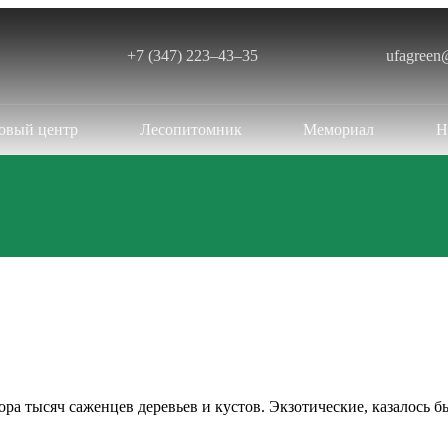
+7 (347) 223‒43‒35
ufagreen
овый центр
Лесопитомник
Мемориал
Н
ра тысяч саженцев деревьев и кустов. Экзотические, казалось 