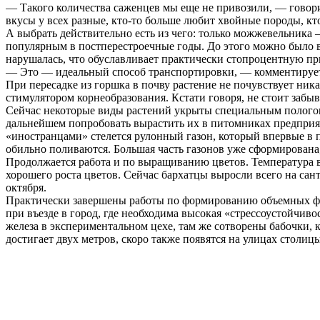
— Такого количества саженцев мы еще не привозили, — говор
вкусы у всех разные, кто-то больше любит хвойные породы, кт
А выбрать действительно есть из чего: только можжевельника – 
популярным в постперестроечные годы. До этого можно было вс
нарушалась, что обуславливает практически стопроцентную п
— Это — идеальный способ транспортировки, — комментирует 
При пересадке из горшка в почву растение не почувствует ни
стимулятором корнеобразования. Кстати говоря, не стоит забы
Сейчас некоторые виды растений укрыты специальным пологом
дальнейшем попробовать вырастить их в питомниках предприят
«иностранцами» стелется рулонный газон, который впервые в 
обильно поливаются. Большая часть газонов уже сформирована
Продолжается работа и по выращиванию цветов. Температура в
хорошего роста цветов. Сейчас бархатцы выросли всего на са
октября.
Практически завершены работы по формированию объемных фиг
при въезде в город, где необходима высокая «стрессоустойчив
железа в экспериментальном цехе, там же сотворены бабочки, 
достигает двух метров, скоро также появятся на улицах стол