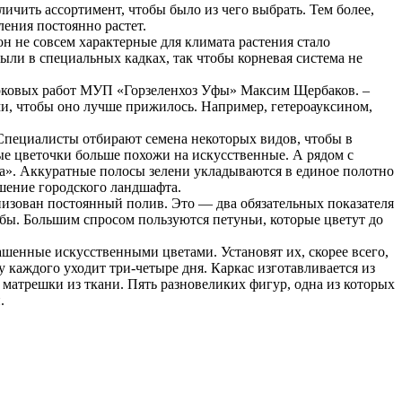
ить ассортимент, чтобы было из чего выбрать. Тем более,
ления постоянно растет.
ион не совсем характерные для климата растения стало
были в специальных кадках, так чтобы корневая система не
арковых работ МУП «Горзеленхоз Уфы» Максим Щербаков. –
и, чтобы оно лучше прижилось. Например, гетероауксином,
Специалисты отбирают семена некоторых видов, чтобы в
е цветочки больше похожи на искусственные. А рядом с
а». Аккуратные полосы зелени укладываются в единое полотно
ашение городского ландшафта.
низован постоянный полив. Это — два обязательных показателя
мбы. Большим спросом пользуются петуньи, которые цветут до
енные искусственными цветами. Установят их, скорее всего,
 каждого уходит три-четыре дня. Каркас изготавливается из
 матрешки из ткани. Пять разновеликих фигур, одна из которых
.