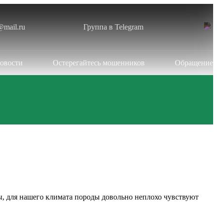
@mail.ru
Группа в Telegram
овости
Остерегайтесь мошенников
Обращение
бы, для нашего климата породы довольно неплохо чувствуют