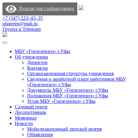
Версия для слабовидящих
+7 (347) 223‒43‒35
ufagreen@mail.ru
Группа в Telegram
МБУ «Горзеленхоз» г.Уфы
Об учреждении
Директор
Контакты
Организационная структура учреждения
Сведения о заработной плате работников МБУ
«Горзеленхоз» г.Уфы
Документы МБУ «Горзеленхоз» г.Уфы
Положения МБУ «Горзеленхоз» г.Уфы
Устав МБУ «Горзеленхоз» г.Уфы
Садовый центр
Лесопитомник
Мемориал
Новости
Мобилизационный людской резерв
Объявления