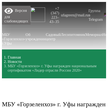
+7
Версия
Группа
(347)
ufagreen@mail.ru
в
для
223‒
Telegram
слабовидящих
43‒35
МБУ
Об
Садовый
Лесопитомник
Мемориал
Но
«Горзеленхоз»
учреждении
центр
г.Уфы
Главная
Новости
МБУ «Горзеленхоз» г. Уфы награжден национальным
сертификатом «Лидер отрасли России 2020»
МБУ «Горзеленхоз» г. Уфы награжден