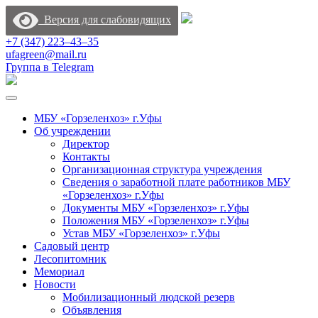
Версия для слабовидящих
+7 (347) 223‒43‒35
ufagreen@mail.ru
Группа в Telegram
МБУ «Горзеленхоз» г.Уфы
Об учреждении
Директор
Контакты
Организационная структура учреждения
Сведения о заработной плате работников МБУ
«Горзеленхоз» г.Уфы
Документы МБУ «Горзеленхоз» г.Уфы
Положения МБУ «Горзеленхоз» г.Уфы
Устав МБУ «Горзеленхоз» г.Уфы
Садовый центр
Лесопитомник
Мемориал
Новости
Мобилизационный людской резерв
Объявления