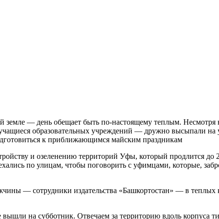
ой земле — день обещает быть по-настоящему теплым. Несмотря н
 учащиеся образовательных учреждений — дружно высыпали на у
 подготовиться к приближающимся майским праздникам
ройству и озеленению территорий Уфы, который продлится до 25
хались по улицам, чтобы поговорить с уфимцами, которые, забр
ины — сотрудники издательства «Башкортостан» — в теплых кур
е вышли на субботник. Отвечаем за территорию вдоль корпуса т