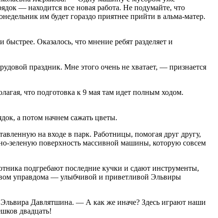
рядок — находится все новая работа. Не подумайте, что
недельник им будет гораздо приятнее прийти в альма-матер.
 быстрее. Оказалось, что мнение ребят разделяет и
удовой праздник. Мне этого очень не хватает, — признается
агая, что подготовка к 9 мая там идет полным ходом.
док, а потом начнем сажать цветы.
тавленную на входе в парк. Работницы, помогая друг другу,
мно-зеленую поверхность массивной машины, которую совсем
отника подгребают последние кучки и сдают инструменты,
ством управдома — улыбчивой и приветливой Эльвиры
 Эльвира Давлятшина. — А как же иначе? Здесь играют наши
ешков двадцать!