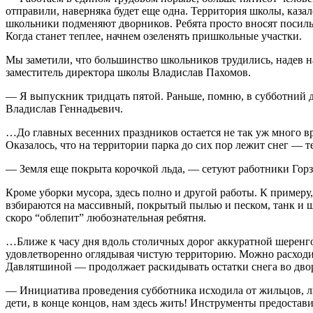
отправили, наверняка будет еще одна. Территория школы, казал
школьники подменяют дворников. Ребята просто вносят посильн
Когда станет теплее, начнем озеленять пришкольные участки.
Мы заметили, что большинство школьников трудились, надев на
заместитель директора школы Владислав Пахомов.
— Я выпускник тридцать пятой. Раньше, помню, в субботний де
Владислав Геннадьевич.
…До главных весенних праздников остается не так уж много вр
Оказалось, что на территории парка до сих пор лежит снег — 
— Земля еще покрыта корочкой льда, — сетуют работники Горзе
Кроме уборки мусора, здесь полно и другой работы. К примеру
взбираются на массивный, покрытый пылью и песком, танк и щ
скоро “облепит” любознательная ребятня.
…Ближе к часу дня вдоль столичных дорог аккуратной шеренг
удовлетворенно оглядывая чистую территорию. Можно расходи
Давлятшиной — продолжает раскидывать остатки снега во двор
— Инициатива проведения субботника исходила от жильцов, л
дети, в конце концов, нам здесь жить! Инструменты предостав