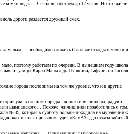
е комки льда. — Сегодня работаем до 12 часов. Но это же не
вдоль дороги раздается дружный смех.
ело за малым — необходимо сложить бытовые отходы в мешки и
 мало, поэтому работаем по очереди. В нынешнем году школа
ольшая: от улицы Карла Маркса до Пушкина, Гафури, по Гоголя
ояние города после зимы на том же уровне, что и в другие
рритория уже в полном порядке: дорожки вычищены, радуют
брызги шампанского… Похоже, жилищники позаботились о том,
ла № 35, которая в субботу больше походила на муравейник:
 задворках школы призывно гудел «КамАЗ», до отказа забитый
Николаевна Жерякова. — Одну машину с мусором уже