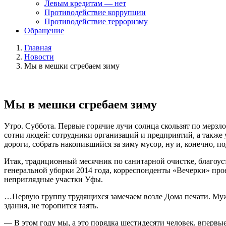
Левым кредитам — нет
Противодействие коррупции
Противодействие терроризму
Обращение
Главная
Новости
Мы в мешки сгребаем зиму
Мы в мешки сгребаем зиму
Утро. Суббота. Первые горячие лучи солнца скользят по мерзл
сотни людей: сотрудники организаций и предприятий, а также
дороги, собрать накопившийся за зиму мусор, ну и, конечно,
Итак, традиционный месячник по санитарной очистке, благоуст
генеральной уборки 2014 года, корреспонденты «Вечерки» прое
неприглядные участки Уфы.
…Первую группу трудящихся замечаем возле Дома печати. Мужч
здания, не торопится таять.
— В этом году мы, а это порядка шестидесяти человек, впервы