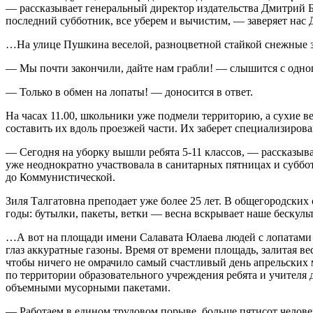
— рассказывает генеральный директор издательства Дмитрий Бе
последний субботник, все уберем и вычистим, — заверяет нас
…На улице Пушкина веселой, разноцветной стайкой снежные за
— Мы почти закончили, дайте нам грабли! — слышится с одног
— Только в обмен на лопаты! — доносится в ответ.
На часах 11.00, школьники уже подмели территорию, а сухие 
составить их вдоль проезжей части. Их заберет специализиров
— Сегодня на уборку вышли ребята 5-11 классов, — рассказыв
уже неоднократно участвовала в санитарных пятницах и суббот
до Коммунистической.
Зиля Талгатовна преподает уже более 25 лет. В общегородских 
годы: бутылки, пакеты, ветки — весна вскрывает наше бескульт
…А вот на площади имени Салавата Юлаева людей с лопатами 
глаз аккуратные газоны. Время от времени площадь, залитая 
чтобы ничего не омрачило самый счастливый день апрельских
по территории образовательного учреждения ребята и учителя 
объемными мусорными пакетами.
— Работаем в едином трудовом порыве, больше пятисот челов