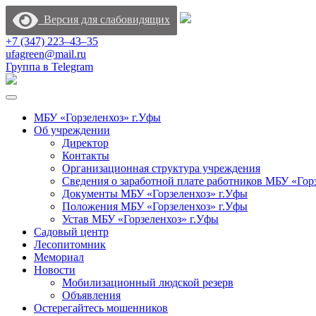
Версия для слабовидящих
+7 (347) 223‒43‒35
ufagreen@mail.ru
Группа в Telegram
МБУ «Горзеленхоз» г.Уфы
Об учреждении
Директор
Контакты
Организационная структура учреждения
Сведения о заработной плате работников МБУ «Гор
Документы МБУ «Горзеленхоз» г.Уфы
Положения МБУ «Горзеленхоз» г.Уфы
Устав МБУ «Горзеленхоз» г.Уфы
Садовый центр
Лесопитомник
Мемориал
Новости
Мобилизационный людской резерв
Объявления
Остерегайтесь мошенников