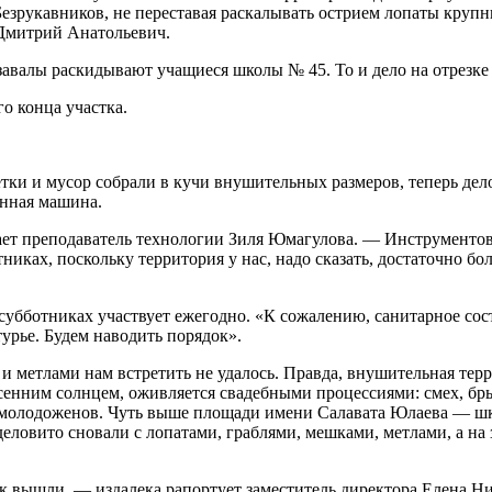
зрукавников, не переставая раскалывать острием лопаты крупны
 Дмитрий Анатольевич.
валы раскидывают учащиеся школы № 45. То и дело на отрезке 
о конца участка.
ветки и мусор собрали в кучи внушительных размеров, теперь д
анная машина.
ает преподаватель технологии Зиля Юмагулова. — Инструментов
никах, поскольку территория у нас, надо сказать, достаточно б
субботниках участвует ежегодно. «К сожалению, санитарное сост
урье. Будем наводить порядок».
и метлами нам встретить не удалось. Правда, внушительная те
весенним солнцем, оживляется свадебными процессиями: смех, 
 молодоженов. Чуть выше площади имени Салавата Юлаева — шко
деловито сновали с лопатами, граблями, мешками, метлами, а на
ек вышли, — издалека рапортует заместитель директора Елена 