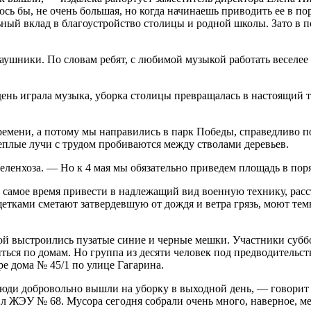
ось бы, не очень большая, но когда начинаешь приводить ее в по
ый вклад в благоустройство столицы и родной школы. Зато в по
ушники. По словам ребят, с любимой музыкой работать веселее и
нь играла музыка, уборка столицы превращалась в настоящий тр
емени, а потому мы направились в парк Победы, справедливо пол
теплые лучи с трудом пробиваются между стволами деревьев.
ленхоза. — Но к 4 мая мы обязательно приведем площадь в поря
, самое время привести в надлежащий вид военную технику, расс
етками сметают затвердевшую от дождя и ветра грязь, моют те
ой выстроились пузатые синие и черные мешки. Участники субб
ться по домам. Но группа из десяти человек под предводитель
е дома № 45/1 по улице Гагарина.
юди добровольно вышли на уборку в выходной день, — говорит
ил ЖЭУ № 68. Мусора сегодня собрали очень много, наверное, м