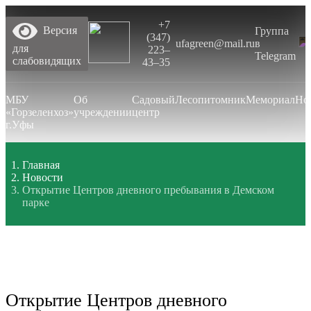
+7
Версия
Группа
(347)
ufagreen@mail.ru
в
для
223‒
Telegram
слабовидящих
43‒35
МБУ
Об
Садовый
Лесопитомник
Мемориал
Но
«Горзеленхоз»
учреждении
центр
г.Уфы
Главная
Новости
Открытие Центров дневного пребывания в Демском
парке
Открытие Центров дневного