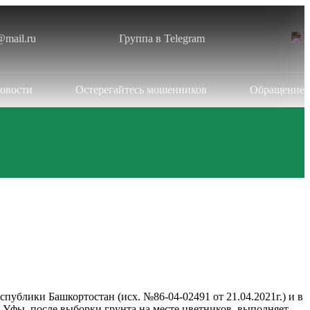
@mail.ru
Группа в Telegram
овости
Остерегайтесь мошенников
Обращение
ублики Башкортостан (исх. №86-04-02491 от 21.04.2021г.) и в
 Уфы, после выборки грунта на месте цветников, выполняет