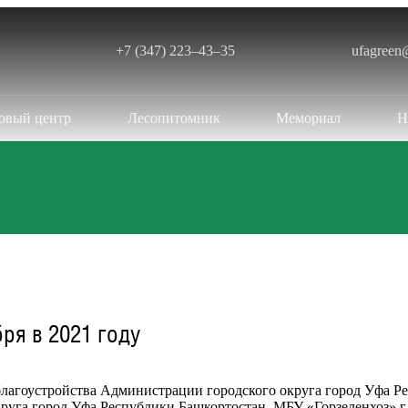
+7 (347) 223‒43‒35
ufagreen
овый центр
Лесопитомник
Мемориал
Н
ря в 2021 году
агоустройства Администрации городского округа город Уфа Респ
руга город Уфа Республики Башкортостан, МБУ «Горзеленхоз» г.