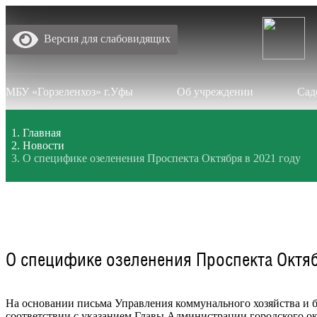
Версия для слабовидящих
МБУ «Горзеленхоз» г.Уфы
Об учреждении
Сад
Главная
Новости
О специфике озеленения Проспекта Октября в 2021 году
О специфике озеленения Проспекта Октяб
На основании письма Управления коммунального хозяйства и бл
соответствии с указанием Главы Администрации городского ок