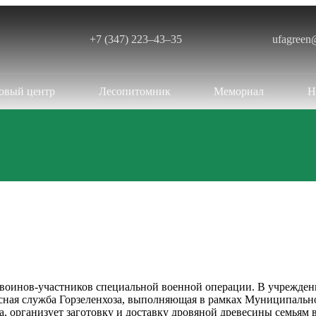
+7 (347) 223‒43‒35
ufagreen
овый центр
Лесопитомник
Мемориал
Н
воинов-участников специальной военной операции. В учрежден
есная служба Горзеленхоза, выполняющая в рамках Муниципальн
, организует заготовку и доставку дровяной древесины семьям 