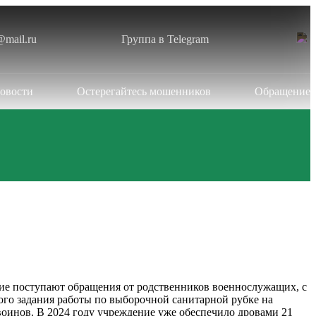
@mail.ru
Группа в Telegram
овости
Остерегайтесь мошенников
Обращение
ие поступают обращения от родственников военнослужащих, с
ого задания работы по выборочной санитарной рубке на
воинов. В 2024 году учреждение уже обеспечило дровами 21