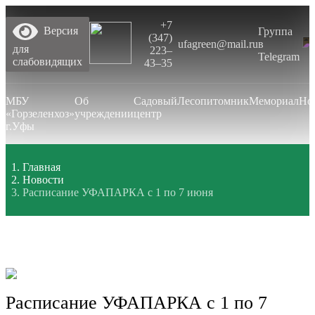
+7
Версия
Группа
(347)
ufagreen@mail.ru
в
для
223‒
Telegram
слабовидящих
43‒35
МБУ
Об
Садовый
Лесопитомник
Мемориал
Но
«Горзеленхоз»
учреждении
центр
г.Уфы
Главная
Новости
Расписание УФАПАРКА с 1 по 7 июня
Расписание УФАПАРКА с 1 по 7