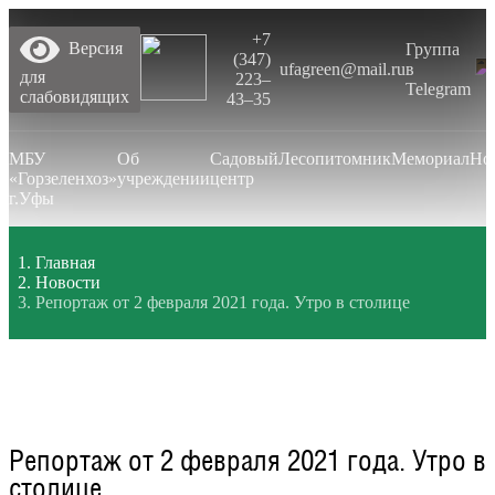
+7
Версия
Группа
(347)
ufagreen@mail.ru
в
для
223‒
Telegram
слабовидящих
43‒35
МБУ
Об
Садовый
Лесопитомник
Мемориал
Но
«Горзеленхоз»
учреждении
центр
г.Уфы
Главная
Новости
Репортаж от 2 февраля 2021 года. Утро в столице
Репортаж от 2 февраля 2021 года. Утро в
столице