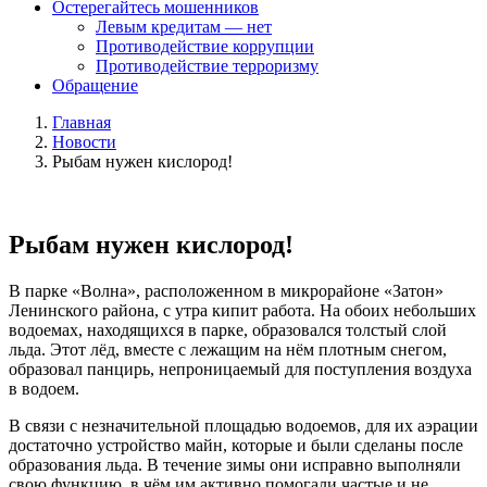
Остерегайтесь мошенников
Левым кредитам — нет
Противодействие коррупции
Противодействие терроризму
Обращение
Главная
Новости
Рыбам нужен кислород!
Рыбам нужен кислород!
В парке «Волна», расположенном в микрорайоне «Затон»
Ленинского района, с утра кипит работа. На обоих небольших
водоемах, находящихся в парке, образовался толстый слой
льда. Этот лёд, вместе с лежащим на нём плотным снегом,
образовал панцирь, непроницаемый для поступления воздуха
в водоем.
В связи с незначительной площадью водоемов, для их аэрации
достаточно устройство майн, которые и были сделаны после
образования льда. В течение зимы они исправно выполняли
свою функцию, в чём им активно помогали частые и не