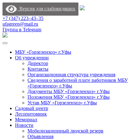
Версия для слабовидящих
+7 (347) 223‒43‒35
ufagreen@mail.ru
Группа в Telegram
МБУ «Горзеленхоз» г.Уфы
Об учреждении
Директор
Контакты
Организационная структура учреждения
Сведения о заработной плате работников МБУ
«Горзеленхоз» г.Уфы
Документы МБУ «Горзеленхоз» г.Уфы
Положения МБУ «Горзеленхоз» г.Уфы
Устав МБУ «Горзеленхоз» г.Уфы
Садовый центр
Лесопитомник
Мемориал
Новости
Мобилизационный людской резерв
Объявления