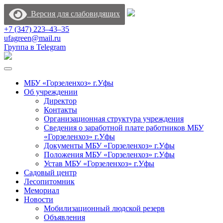
Версия для слабовидящих
+7 (347) 223‒43‒35
ufagreen@mail.ru
Группа в Telegram
МБУ «Горзеленхоз» г.Уфы
Об учреждении
Директор
Контакты
Организационная структура учреждения
Сведения о заработной плате работников МБУ
«Горзеленхоз» г.Уфы
Документы МБУ «Горзеленхоз» г.Уфы
Положения МБУ «Горзеленхоз» г.Уфы
Устав МБУ «Горзеленхоз» г.Уфы
Садовый центр
Лесопитомник
Мемориал
Новости
Мобилизационный людской резерв
Объявления