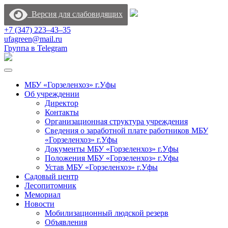
Версия для слабовидящих
+7 (347) 223‒43‒35
ufagreen@mail.ru
Группа в Telegram
МБУ «Горзеленхоз» г.Уфы
Об учреждении
Директор
Контакты
Организационная структура учреждения
Сведения о заработной плате работников МБУ
«Горзеленхоз» г.Уфы
Документы МБУ «Горзеленхоз» г.Уфы
Положения МБУ «Горзеленхоз» г.Уфы
Устав МБУ «Горзеленхоз» г.Уфы
Садовый центр
Лесопитомник
Мемориал
Новости
Мобилизационный людской резерв
Объявления