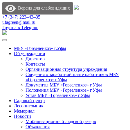
Версия для слабовидящих
+7 (347) 223‒43‒35
ufagreen@mail.ru
Группа в Telegram
МБУ «Горзеленхоз» г.Уфы
Об учреждении
Директор
Контакты
Организационная структура учреждения
Сведения о заработной плате работников МБУ
«Горзеленхоз» г.Уфы
Документы МБУ «Горзеленхоз» г.Уфы
Положения МБУ «Горзеленхоз» г.Уфы
Устав МБУ «Горзеленхоз» г.Уфы
Садовый центр
Лесопитомник
Мемориал
Новости
Мобилизационный людской резерв
Объявления