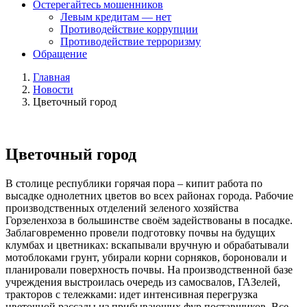
Остерегайтесь мошенников
Левым кредитам — нет
Противодействие коррупции
Противодействие терроризму
Обращение
Главная
Новости
Цветочный город
Цветочный город
В столице республики горячая пора – кипит работа по
высадке однолетних цветов во всех районах города. Рабочие
производственных отделений зеленого хозяйства
Горзеленхоза в большинстве своём задействованы в посадке.
Заблаговременно провели подготовку почвы на будущих
клумбах и цветниках: вскапывали вручную и обрабатывали
мотоблоками грунт, убирали корни сорняков, бороновали и
планировали поверхность почвы. На производственной базе
учреждения выстроилась очередь из самосвалов, ГАЗелей,
тракторов с тележками: идет интенсивная перегрузка
цветочной рассады из прибывающих фур поставщиков. Все