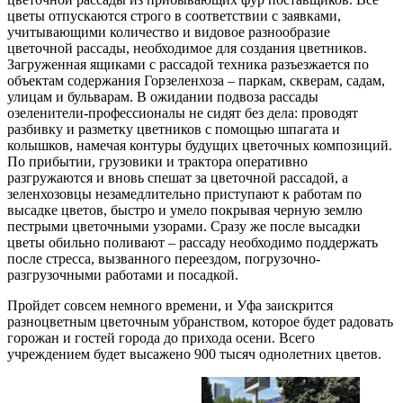
цветы отпускаются строго в соответствии с заявками,
учитывающими количество и видовое разнообразие
цветочной рассады, необходимое для создания цветников.
Загруженная ящиками с рассадой техника разъезжается по
объектам содержания Горзеленхоза – паркам, скверам, садам,
улицам и бульварам. В ожидании подвоза рассады
озеленители-профессионалы не сидят без дела: проводят
разбивку и разметку цветников с помощью шпагата и
колышков, намечая контуры будущих цветочных композиций.
По прибытии, грузовики и трактора оперативно
разгружаются и вновь спешат за цветочной рассадой, а
зеленхозовцы незамедлительно приступают к работам по
высадке цветов, быстро и умело покрывая черную землю
пестрыми цветочными узорами. Сразу же после высадки
цветы обильно поливают – рассаду необходимо поддержать
после стресса, вызванного переездом, погрузочно-
разгрузочными работами и посадкой.
Пройдет совсем немного времени, и Уфа заискрится
разноцветным цветочным убранством, которое будет радовать
горожан и гостей города до прихода осени. Всего
учреждением будет высажено 900 тысяч однолетних цветов.