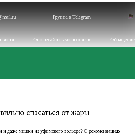
@mail.ru
Группа в Telegram
овости
Остерегайтесь мошенников
Обращение
авильно спасаться от жары
ки и даже мишки из уфимского вольера? О рекомендациях