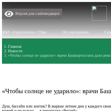
Версия для слабовидящих
МБУ «Горзеленхоз» г.Уфы
Об учреждении
Сад
Главная
Новости
«Чтобы солнце не ударило»: врачи Башкортостана дали реко
«Чтобы солнце не ударило»: врачи Баш
Душ, бассейн или зонтик? В жаркие летние дни у каждого свои
врачей и не только — в репортаже «Вестей».