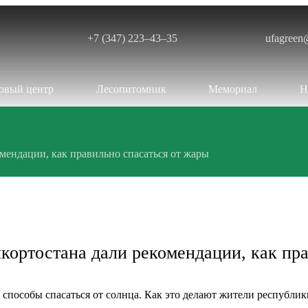
+7 (347) 223‒43‒35
ufagreen
овый центр
Лесопитомник
Мемориал
Н
мендации, как правильно спасаться от жары
кортостана дали рекомендации, как пр
 способы спасаться от солнца. Как это делают жители республи