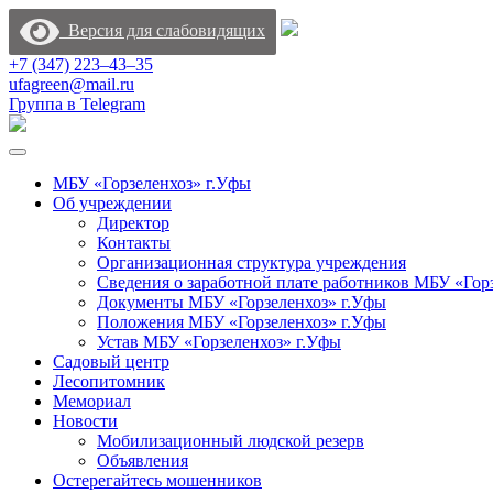
Версия для слабовидящих
+7 (347) 223‒43‒35
ufagreen@mail.ru
Группа в Telegram
МБУ «Горзеленхоз» г.Уфы
Об учреждении
Директор
Контакты
Организационная структура учреждения
Сведения о заработной плате работников МБУ «Гор
Документы МБУ «Горзеленхоз» г.Уфы
Положения МБУ «Горзеленхоз» г.Уфы
Устав МБУ «Горзеленхоз» г.Уфы
Садовый центр
Лесопитомник
Мемориал
Новости
Мобилизационный людской резерв
Объявления
Остерегайтесь мошенников