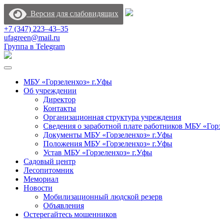
Версия для слабовидящих
+7 (347) 223‒43‒35
ufagreen@mail.ru
Группа в Telegram
МБУ «Горзеленхоз» г.Уфы
Об учреждении
Директор
Контакты
Организационная структура учреждения
Сведения о заработной плате работников МБУ «Гор
Документы МБУ «Горзеленхоз» г.Уфы
Положения МБУ «Горзеленхоз» г.Уфы
Устав МБУ «Горзеленхоз» г.Уфы
Садовый центр
Лесопитомник
Мемориал
Новости
Мобилизационный людской резерв
Объявления
Остерегайтесь мошенников