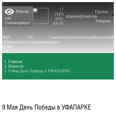
+7
Версия
Группа
(347)
ufagreen@mail.ru
в
для
223‒
Telegram
слабовидящих
43‒35
МБУ
Об
Садовый
Лесопитомник
Мемориал
Но
«Горзеленхоз»
учреждении
центр
г.Уфы
Главная
Новости
9 Мая День Победы в УФАПАРКЕ
9 Мая День Победы в УФАПАРКЕ